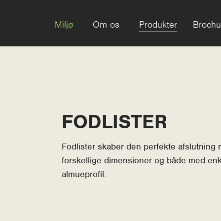
Miljø
Om os
Produkter
Brochu
FODLISTER
Fodlister skaber den perfekte afslutning 
t Slide
forskellige dimensioner og både med enke
almueprofil.