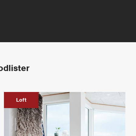
odlister
Loft