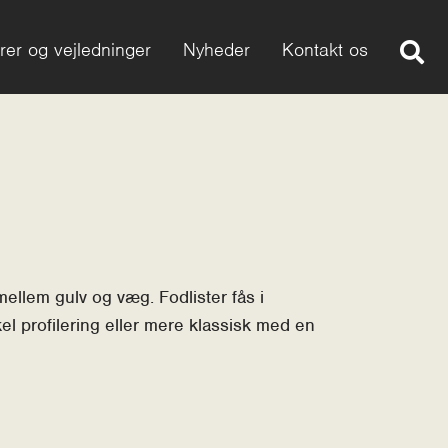
rer og vejledninger
Nyheder
Kontakt os
mellem gulv og væg. Fodlister fås i
l profilering eller mere klassisk med en