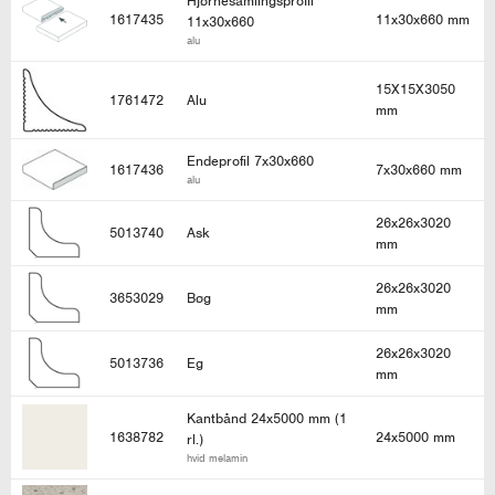
Hjørnesamlingsprofil
1617435
11x30x660 mm
11x30x660
alu
15X15X3050
1761472
Alu
mm
Endeprofil 7x30x660
1617436
7x30x660 mm
alu
26x26x3020
5013740
Ask
mm
26x26x3020
3653029
Bøg
mm
26x26x3020
5013736
Eg
mm
Kantbånd 24x5000 mm (1
1638782
24x5000 mm
rl.)
hvid melamin