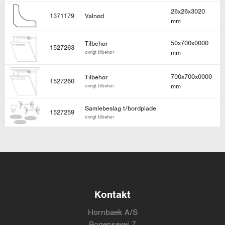
26x26x3020
1371179
Valnød
mm
50x700x0000
Tilbehør
1527263
mm
øvrigt tilbehør
700x700x0000
Tilbehør
1527260
mm
øvrigt tilbehør
Samlebeslag t/bordplade
1527259
øvrigt tilbehør
Kontakt
Hornbaek A/S
Bogensevej 7