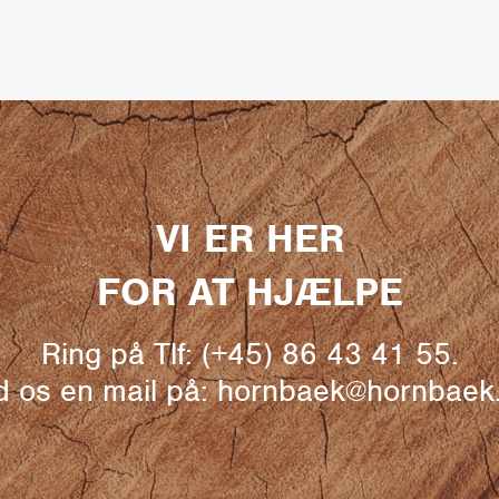
VI ER HER
FOR AT HJÆLPE
Ring på Tlf: (+45) 86 43 41 55.
 os en mail på: hornbaek@hornbae