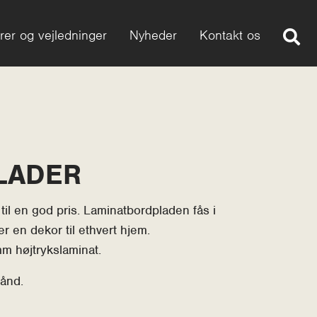
rer og vejledninger
Nyheder
Kontakt os
LADER
til en god pris. Laminatbordpladen fås i
 en dekor til ethvert hjem.
m højtrykslaminat.
ånd.