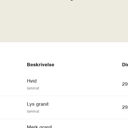
Beskrivelse
Di
Hvid
29
laminat
Lys granit
29
laminat
Mørk granit