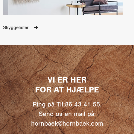
Skyggelister
VI ER HER
FOR AT HJÆLPE
Ring på Tlf:86 43 41 55.
Send os en mail på:
hornbaek@hornbaek.com