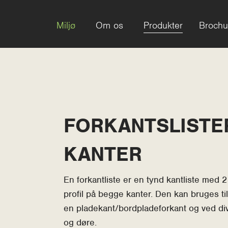
Miljø
Om os
Produkter
Brochu
FORKANTSLISTER
KANTER
t Slide
En forkantliste er en tynd kantliste med 
profil på begge kanter. Den kan bruges ti
en pladekant/bordpladeforkant og ved di
og døre.