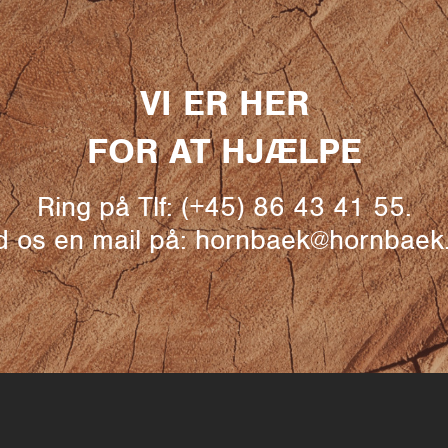
VI ER HER
FOR AT HJÆLPE
Ring på Tlf: (+45) 86 43 41 55.
 os en mail på: hornbaek@hornbae