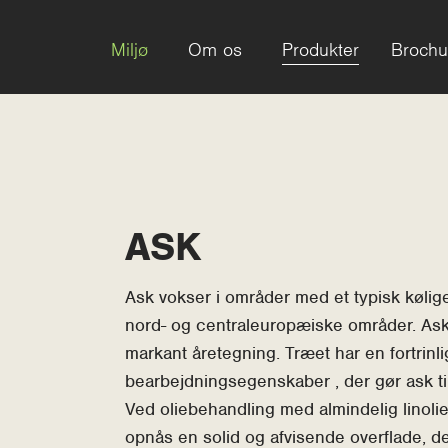
Miljø
Om os
Produkter
Brochu
ASK
Ask vokser i områder med et typisk kølige
nord- og centraleuropæiske områder. Ask
markant åretegning. Træet har en fortrin
bearbejdningsegenskaber , der gør ask til
t Slide
Ved oliebehandling med almindelig linolie
opnås en solid og afvisende overflade, der 