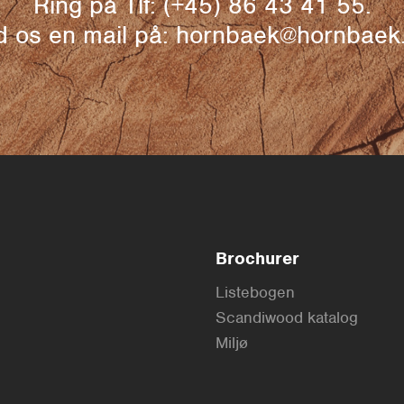
Ring på Tlf: (+45) 86 43 41 55.
 os en mail på: hornbaek@hornbae
Brochurer
Listebogen
Scandiwood katalog
Miljø