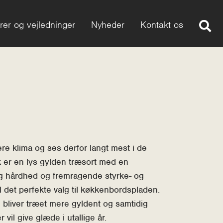
rer og vejledninger
Nyheder
Kontakt os
re klima og ses derfor langt mest i de
 er en lys gylden træsort med en
lig hårdhed og fremragende styrke- og
 det perfekte valg til køkkenbordspladen.
 bliver træet mere gyldent og samtidig
vil give glæde i utallige år.