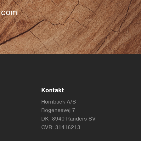
k.com
Kontakt
Hornbaek A/S
Bogensevej 7
DK- 8940 Randers SV
CVR: 31416213