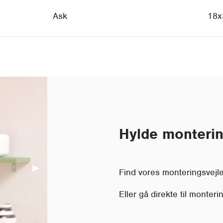
Ask
18x
Hylde monteri
Next Slide
▶︎
Find vores monteringsvej
Eller gå direkte til monter